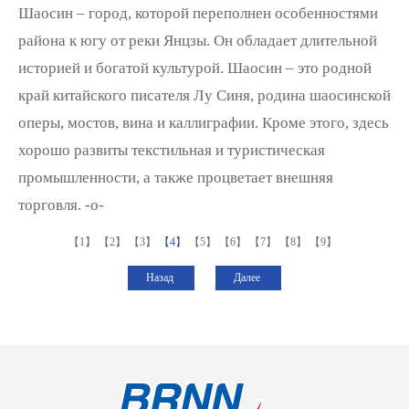
Шаосин – город, которой переполнен особенностями
района к югу от реки Янцзы. Он обладает длительной
историей и богатой культурой. Шаосин – это родной
край китайского писателя Лу Синя, родина шаосинской
оперы, мостов, вина и каллиграфии. Кроме этого, здесь
хорошо развиты текстильная и туристическая
промышленности, а также процветает внешняя
торговля. -о-
【1】
【2】
【3】
【4】
【5】
【6】
【7】
【8】
【9】
Назад
Далее