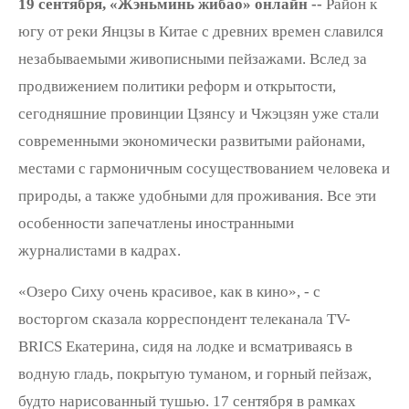
19 сентября, «Жэньминь жибао» онлайн --
Район к
югу от реки Янцзы в Китае с древних времен славился
незабываемыми живописными пейзажами. Вслед за
продвижением политики реформ и открытости,
сегодняшние провинции Цзянсу и Чжэцзян уже стали
современными экономически развитыми районами,
местами с гармоничным сосуществованием человека и
природы, а также удобными для проживания. Все эти
особенности запечатлены иностранными
журналистами в кадрах.
«Озеро Сиху очень красивое, как в кино», - с
восторгом сказала корреспондент телеканала TV-
BRICS Екатерина, сидя на лодке и всматриваясь в
водную гладь, покрытую туманом, и горный пейзаж,
будто нарисованный тушью. 17 сентября в рамках