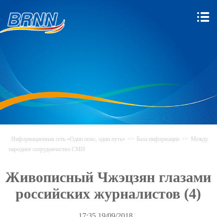
Информационная сеть «Один пояс, один путь»
>>
База информации
>>
Между
народное сотрудничество СМИ
Живописный Чжэцзян глазами
российских журналистов (4)
17:35.19/09/2018