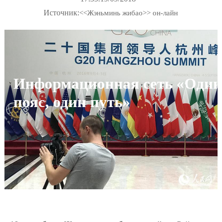
Источник:
<<Жэньминь жибао>> он-лайн
Информационная сеть «Один
пояс, один путь»