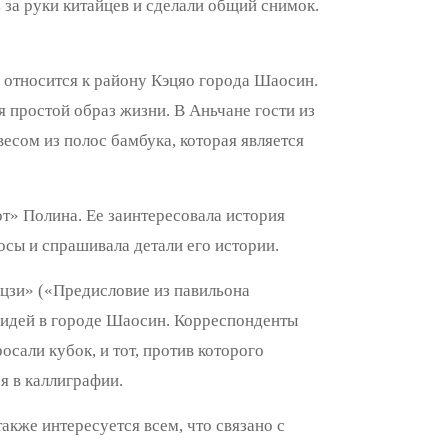
 за руки китайцев и сделали общий снимок.
 относится к району Кэцяо города Шаосин.
 простой образ жизни. В Аньчане гости из
есом из полос бамбука, которая является
от» Полина. Ее заинтересовала история
осы и спрашивала детали его истории.
нцзи» («Предисловие из павильона
хидей в городе Шаосин. Корреспонденты
осали кубок, и тот, против которого
я в каллиграфии.
также интересуется всем, что связано с