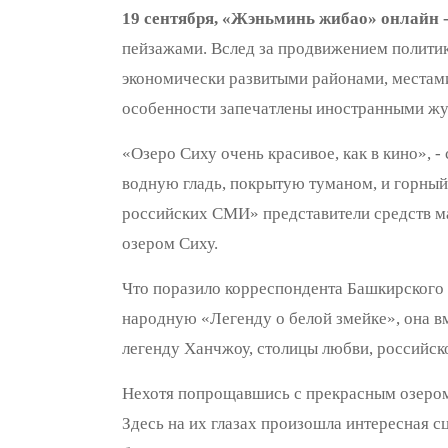
19 сентября, «Жэньминь жибао» онлайн 
пейзажами. Вслед за продвижением полити
экономически развитыми районами, местами
особенности запечатлены иностранными жу
«Озеро Сиху очень красивое, как в кино», -
водную гладь, покрытую туманом, и горный
российских СМИ» представители средств ма
озером Сиху.
Что поразило корреспондента Башкирского с
народную «Легенду о белой змейке», она вм
легенду Ханчжоу, столицы любви, российско
Нехотя попрощавшись с прекрасным озером
Здесь на их глазах произошла интересная с