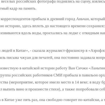
 веселых российских фотографа поднялись на сцену, взялись
емый кадр на память.
а корреспондентов прибыла в древний город Аньчан, который
ю историю, здесь вплоть до настоящего времени сохранился
извиваются вдоль воды, проехались на лодке с откидным нав
 людей в Китае», - сказала журналист-фрилансер в «Аэрофл
иль письма чжуан для печатей, она постоянно задавала вопр
ь известную в китайской истории работу Ван Сичжи «Ланьти
 группа российских работников СМИ прибыла в павильон ор
тва (мероприятие, которое имело место в 14 веке; в воду бр
 выпить вино и произнести стихи), а также попробовали себ
в Китае уже пять раз, она свободно говорит по-китайски, а 