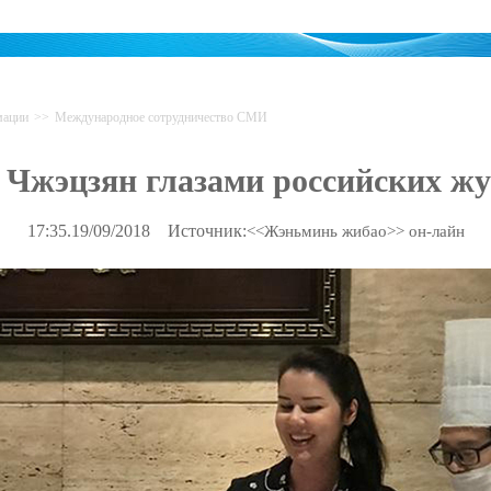
мации
>>
Международное сотрудничество СМИ
Чжэцзян глазами российских жур
17:35.19/09/2018
Источник:
<<Жэньминь жибао>> он-лайн