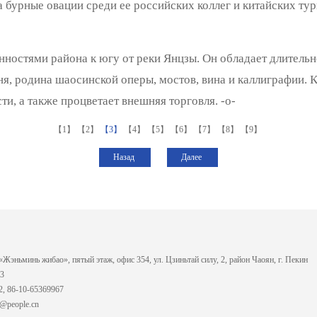
а бурные овации среди ее российских коллег и китайских т
ностями района к югу от реки Янцзы. Он обладает длительн
ня, родина шаосинской оперы, мостов, вина и каллиграфии. 
и, а также процветает внешняя торговля. -о-
【1】
【2】
【3】
【4】
【5】
【6】
【7】
【8】
【9】
Назад
Далее
«Жэньминь жибао», пятый этаж, офис 354, ул. Цзиньтай силу, 2, район Чаоян, г. Пекин
33
2, 86-10-65369967
n@people.cn