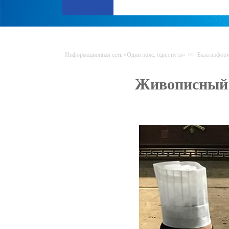
Информационная сеть «Один пояс, один путь»
>>
База инфор
Живописный 