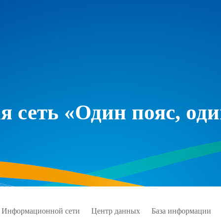
 сеть «Один пояс, оди
 Информационной сети
Центр данных
База информации