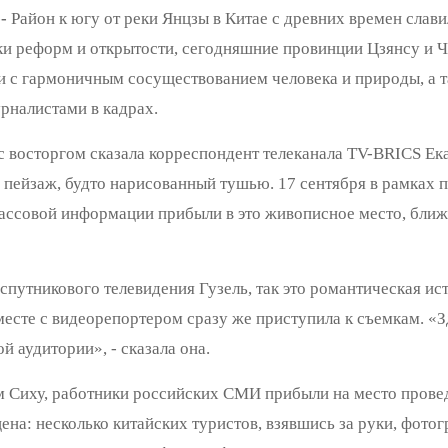
--
Район к югу от реки Янцзы в Китае с древних времен сл
ки реформ и открытости, сегодняшние провинции Цзянсу и 
 с гармоничным сосуществованием человека и природы, а т
рналистами в кадрах.
 с восторгом сказала корреспондент телеканала TV-BRICS Ека
 пейзаж, будто нарисованный тушью. 17 сентября в рамках 
ссовой информации прибыли в это живописное место, ближе
путникового телевидения Гузель, так это романтическая ис
есте с видеорепортером сразу же приступила к съемкам. «З
й аудитории», - сказала она.
 Сиху, работники российских СМИ прибыли на место прове
цена: несколько китайских туристов, взявшись за руки, фот