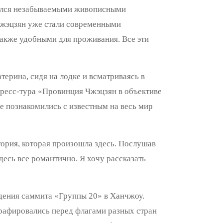
авился незабываемыми живописными
Чжэцзян уже стали современными
акже удобными для проживания. Все эти
терина, сидя на лодке и всматриваясь в
пресс-тура «Провинция Чжэцзян в объективе
 познакомились с известным на весь мир
тория, которая произошла здесь. Послушав
десь все романтично. Я хочу рассказать
дения саммита «Группы 20» в Ханчжоу.
ографировались перед флагами разных стран