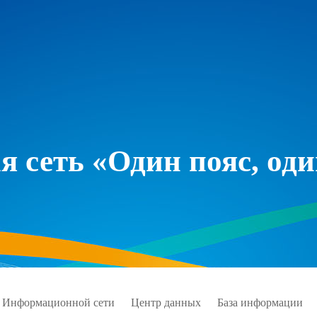
 сеть «Один пояс, оди
 Информационной сети
Центр данных
База информации