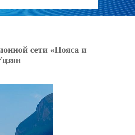
онной сети «Пояса и
Уцзян