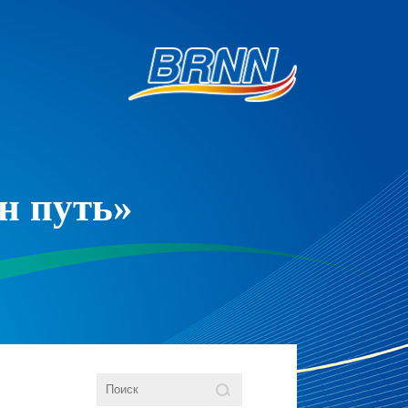
н путь»