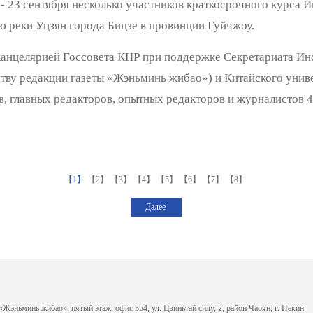
- 23 сентября несколько участников краткосрочного курса 
ю реки Уцзян города Бицзе в провинции Гуйчжоу.
канцелярией Госсовета КНР при поддержке Секретариата Ин
ству редакции газеты «Жэньминь жибао») и Китайского унив
в, главных редакторов, опытных редакторов и журналистов 
【1】
【2】
【3】
【4】
【5】
【6】
【7】
【8】
Далее
«Жэньминь жибао», пятый этаж, офис 354, ул. Цзиньтай силу, 2, район Чаоян, г. Пекин