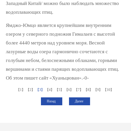
Западный Китай/ можно было наблюдать множество
водоплавающих птиц.
Ямджо-Юмцо является крупнейшим внутренним
озером у северного подножия Гималаев с высотой
более 4440 метров над уровнем моря. Весной
лазурные воды озера гармонично сочетаются с
голубым небом, белоснежными облаками, горными
вершинами и стаями парящих водоплавающих птиц.
Об этом пишет сайт «Хуаньцюван».-0-
【1】
【2】
【3】
【4】
【5】
【6】
【7】
【8】
【9】
【10】
Назад
Далее