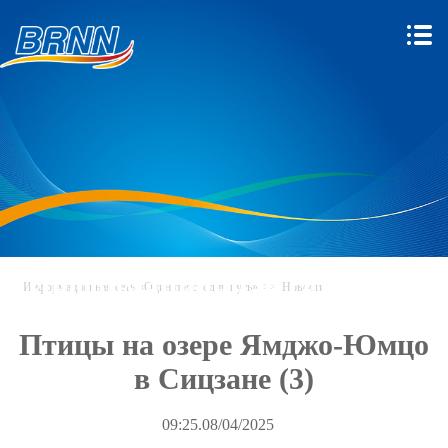
Информационная сеть «Один
Информационная сеть «Один пояс, один путь»
>>
Новости
пояс, один путь»
Птицы на озере Ямджо-Юмцо
в Сицзане (3)
09:25.08/04/2025