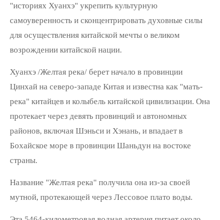
"историях Хуанхэ" укрепить культурную
самоуверенность и сконцентрировать духовные силы
для осуществления китайской мечты о великом
возрождении китайской нации.
Хуанхэ /Желтая река/ берет начало в провинции
Цинхай на северо-западе Китая и известна как "мать-
река" китайцев и колыбель китайской цивилизации. Она
протекает через девять провинций и автономных
районов, включая Шэньси и Хэнань, и впадает в
Бохайское море в провинции Шаньдун на востоке
страны.
Название "Желтая река" получила она из-за своей
мутной, протекающей через Лессовое плато воды.
Эта 5464-километровая водная артерия питает около