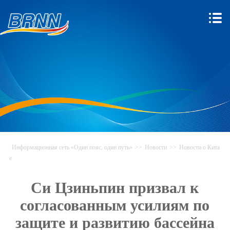
Информационная сеть «Один пояс, один путь»
>>
Новости
>>
Новости о Кита
е
Си Цзиньпин призвал к
согласованным усилиям по
защите и развитию бассейна