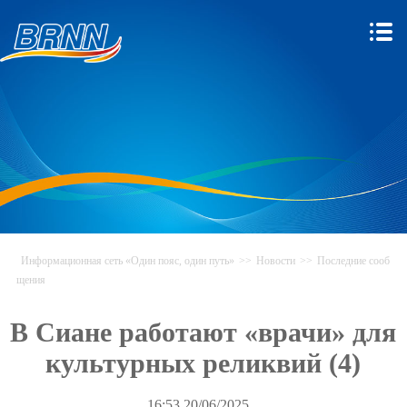
Информационная сеть «Один пояс, один путь»
>>
Новости
>>
Последние сооб
щения
В Сиане работают «врачи» для
культурных реликвий (4)
16:53.20/06/2025