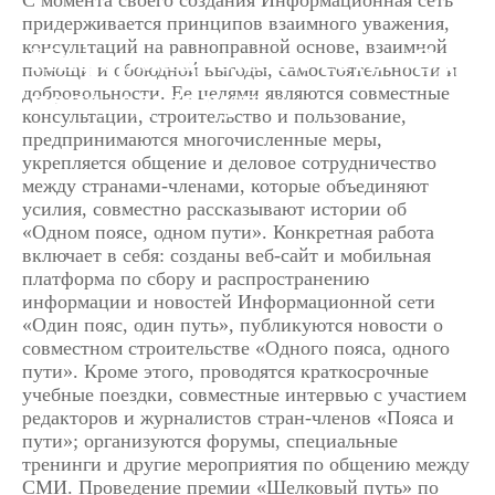
придерживается принципов взаимного уважения,
консультаций на равноправной основе, взаимной
Информационная сеть «Один
помощи и обоюдной выгоды, самостоятельности и
пояс, один путь»
добровольности. Ее целями являются совместные
консультации, строительство и пользование,
предпринимаются многочисленные меры,
укрепляется общение и деловое сотрудничество
между странами-членами, которые объединяют
усилия, совместно рассказывают истории об
«Одном поясе, одном пути». Конкретная работа
включает в себя: созданы веб-сайт и мобильная
платформа по сбору и распространению
информации и новостей Информационной сети
«Один пояс, один путь», публикуются новости о
совместном строительстве «Одного пояса, одного
пути». Кроме этого, проводятся краткосрочные
учебные поездки, совместные интервью с участием
редакторов и журналистов стран-членов «Пояса и
пути»; организуются форумы, специальные
тренинги и другие мероприятия по общению между
СМИ. Проведение премии «Шелковый путь» по