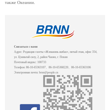
также Океании.
Связаться с нами
Адрес: Редакция газеты «Жэньминь жибао», пятый этаж, офис 354,
ул. Цзиньтай силу, 2, район Чаоян, г. Пекин
Почтовый индекс: 100733
Телефон: 86-10-65363107、86-10-65368220、86-10-65363106
Электронная почта: brnn@people.cn