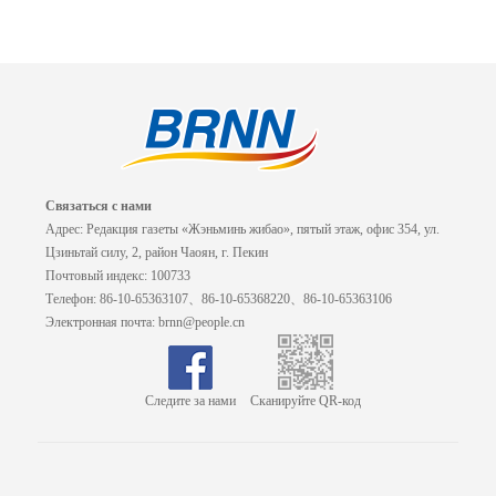
Связаться с нами
Адрес: Редакция газеты «Жэньминь жибао», пятый этаж, офис 354, ул.
Цзиньтай силу, 2, район Чаоян, г. Пекин
Почтовый индекс: 100733
Телефон: 86-10-65363107、86-10-65368220、86-10-65363106
Электронная почта: brnn@people.cn
Следите за нами
Сканируйте QR-код