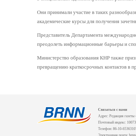
Они принимали участие в таких разнообразн
академические курсы для получения зачетн
Представитель Департамента международно
преодолеть информационные барьеры и спо
Министерство образования КНР также призы
превращению краткосрочных контактов в п
Связаться с нами
Адрес: Редакция газеты 
Почтовый индекс: 1007
Телефон: 86-10-653631
Электронная почта: brn