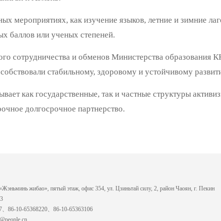
ых мероприятиях, как изучение языков, летние и зимние лаг
ых баллов или ученых степеней.
го сотрудничества и обменов Министерства образования КН
собствовали стабильному, здоровому и устойчивому развит
вает как государственные, так и частные структуры активи
рочное долгосрочное партнерство.
«Жэньминь жибао», пятый этаж, офис 354, ул. Цзиньтай силу, 2, район Чаоян, г. Пекин
33
07、86-10-65368220、86-10-65363106
n@people.cn