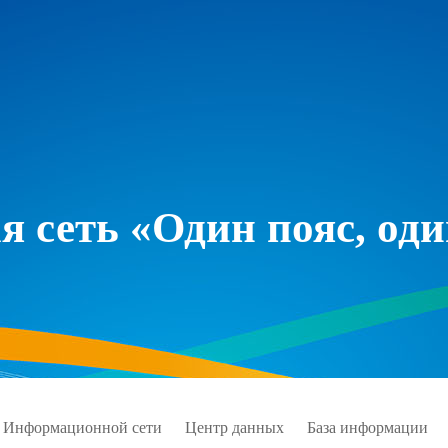
 сеть «Один пояс, оди
 Информационной сети
Центр данных
База информации