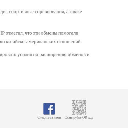
еря, спортивные соревнования, а также
Р отметил, что эти обмены помогали
ию китайско-американских отношений.
зировать усилия по расширению обменов и
Следите за нами
Сканируйте QR-код