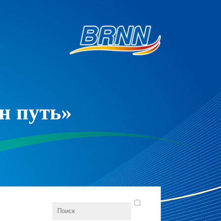
н путь»