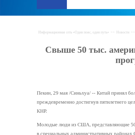
Информационная сеть «Один пояс, один путь»
>>
Новости
>>
Свыше 50 тыс. амери
прог
Пекин, 29 мая /Синьхуа/ -- Китай принял б
преждевременно достигнув пятилетнего целе
КНР.
Молодые люди из США, представляющие 50 ш
в специальных административных районах 