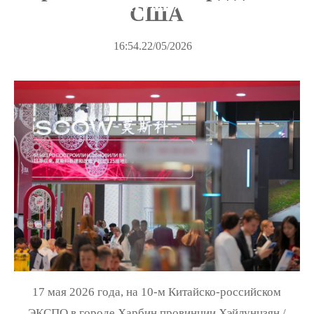
пояс, один путь»
США
16:54.22/05/2026
17 мая 2026 года, на 10-м Китайско-российском
ЭКСПО в городе Харбин провинции Хэйлунцзян /