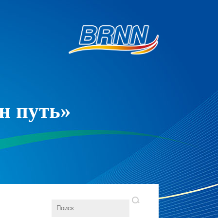
н путь»