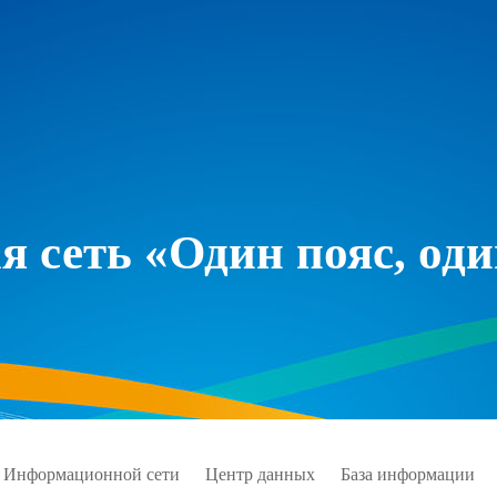
 сеть «Один пояс, оди
 Информационной сети
Центр данных
База информации