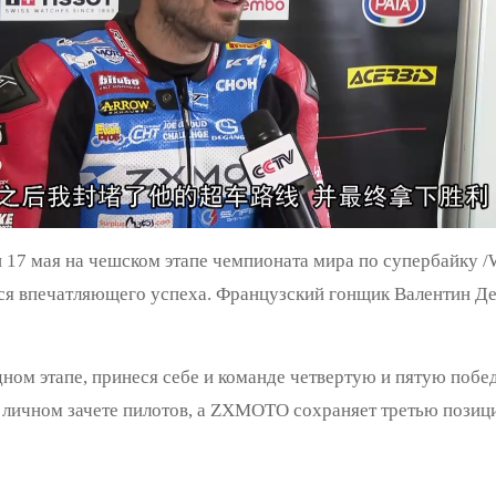
и 17 мая на чешском этапе чемпионата мира по супербайку 
 впечатляющего успеха. Французский гонщик Валентин Деб
дном этапе, принеся себе и команде четвертую и пятую побед
в личном зачете пилотов, а ZXMOTO сохраняет третью позици