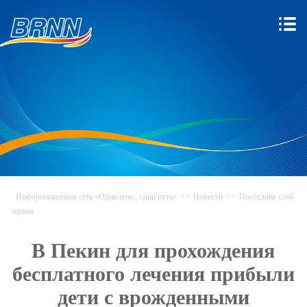
Информационная сеть «Один пояс, один путь»
>>
Новости
>>
Последние сооб
щения
В Пекин для прохождения
бесплатного лечения прибыли
дети с врожденными