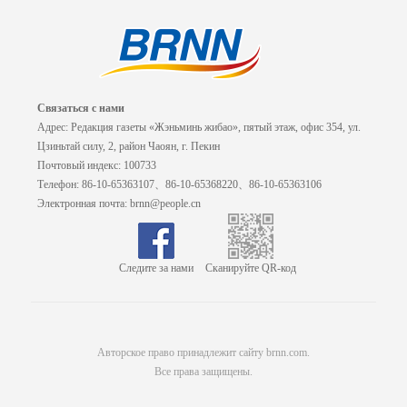
Связаться с нами
Адрес: Редакция газеты «Жэньминь жибао», пятый этаж, офис 354, ул.
Цзиньтай силу, 2, район Чаоян, г. Пекин
Почтовый индекс: 100733
Телефон: 86-10-65363107、86-10-65368220、86-10-65363106
Электронная почта: brnn@people.cn
Следите за нами
Сканируйте QR-код
Авторское право принадлежит сайту brnn.com.
Все права защищены.