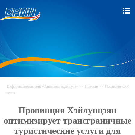
Информационная сеть «Один пояс, один путь»
>>
Новости
>>
Последние сооб
щения
Провинция Хэйлунцзян
оптимизирует трансграничные
туристические услуги для