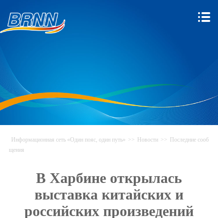
Информационная сеть «Один пояс, один путь»
>>
Новости
>>
Последние сооб
щения
В Харбине открылась
выставка китайских и
российских произведений