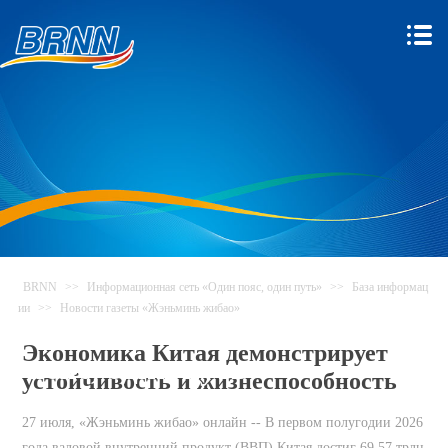
BRNN
>>
Информационная сеть «Один пояс, один путь»
>>
База информац
ии
>>
Новости газеты «Жэньминь жибао»
Информационная сеть «Один
Экономика Китая демонстрирует
пояс, один путь»
устойчивость и жизнеспособность
27 июля, «Жэньминь жибао» онлайн -- В первом полугодии 2026
года валовой внутренний продукт (ВВП) Китая достиг 69,57 трлн