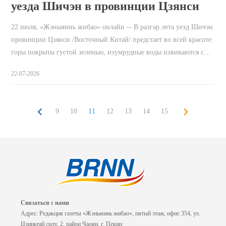
уезда Шичэн в провинции Цзянси
22 июля, «Жэньминь жибао» онлайн -- В разгар лета уезд Шичэн
провинции Цзянси /Восточный Китай/ предстает во всей красоте:
горы покрыты густой зеленью, изумрудные воды извиваются с…
22-07-2026
9
10
11
12
13
14
15
Связаться с нами
Адрес: Редакция газеты «Жэньминь жибао», пятый этаж, офис 354, ул.
Цзиньтай силу, 2, район Чаоян, г. Пекин