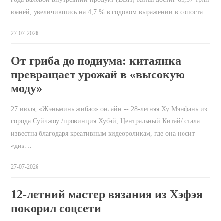
юаней, увеличившись на 4,7 % в годовом выражении в сопоста…
27-07-2026
От гриба до подиума: китаянка
превращает урожай в «высокую
моду»
27 июля, «Жэньминь жибао» онлайн -- 28-летняя Ху Мэнфань из
города Суйчжоу /провинция Хубэй, Центральный Китай/ стала
известна благодаря креативным видеороликам, где она носит
«диз…
27-07-2026
12-летний мастер вязания из Хэфэя
покорил соцсети