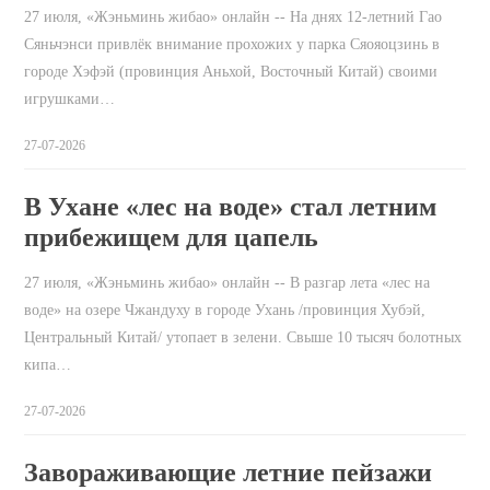
27 июля, «Жэньминь жибао» онлайн -- На днях 12-летний Гао
Сяньчэнси привлёк внимание прохожих у парка Сяояоцзинь в
городе Хэфэй (провинция Аньхой, Восточный Китай) своими
игрушками…
27-07-2026
В Ухане «лес на воде» стал летним
прибежищем для цапель
27 июля, «Жэньминь жибао» онлайн -- В разгар лета «лес на
воде» на озере Чжандуху в городе Ухань /провинция Хубэй,
Центральный Китай/ утопает в зелени. Свыше 10 тысяч болотных
кипа…
27-07-2026
Завораживающие летние пейзажи