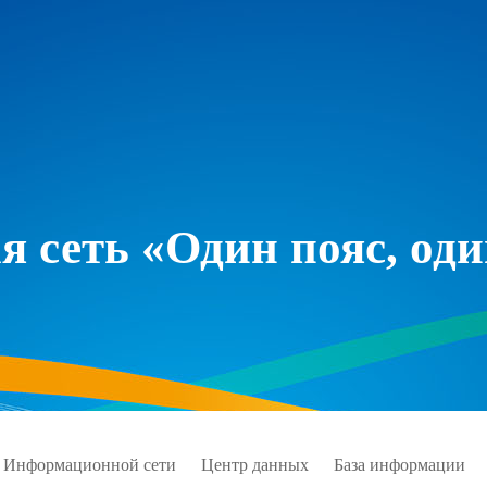
 сеть «Один пояс, оди
 Информационной сети
Центр данных
База информации