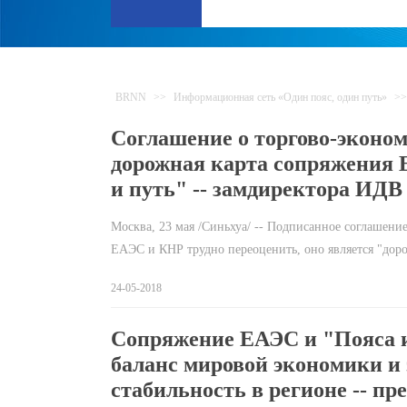
BRNN
>>
Информационная сеть «Один пояс, один путь»
>
Соглашение о торгово-эконом
дорожная карта сопряжения 
и путь" -- замдиректора ИДВ
Москва, 23 мая /Синьхуа/ -- Подписанное соглашени
ЕАЭС и КНР трудно переоценить, оно является "до
24-05-2018
Сопряжение ЕАЭС и "Пояса и
баланс мировой экономики и
стабильность в регионе -- пр