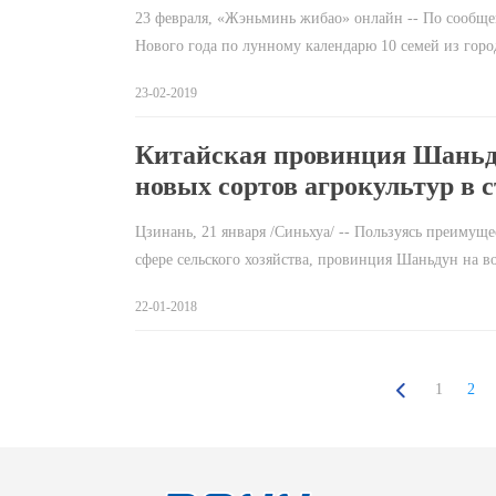
23 февраля, «Жэньминь жибао» онлайн -- По сообще
Нового года по лунному календарю 10 семей из горо
23-02-2019
Китайская провинция Шаньд
новых сортов агрокультур в 
Цзинань, 21 января /Синьхуа/ -- Пользуясь преиму
сфере сельского хозяйства, провинция Шаньдун на 
22-01-2018
1
2