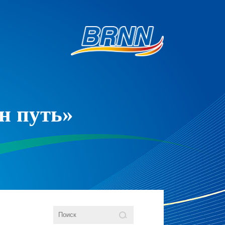
н путь»