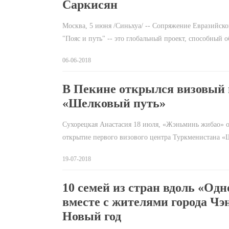
Саркисян
Москва, 5 июня /Синьхуа/ -- Сопряжение Евразийско
"Пояс и путь" -- это глобальный проект, способный
06-06-2018
В Пекине открылся визовый 
«Шелковый путь»
Сухорецкая Анастасия 18 июля, «Жэньминь жибао» о
открытие первого визового центра Туркменистана «
19-07-2018
10 семей из стран вдоль «Одн
вместе с жителями города Чэ
Новый год