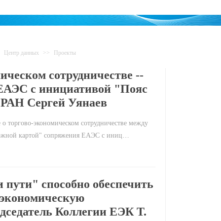
>
Центр данных
>>
Проекты
ическом сотрудничестве --
ЕАЭС с инициативой "Пояс
 РАН Сергей Уянаев
е о торгово-экономическом сотрудничестве между
рожной картой" сопряжения ЕАЭС с иниц…
 пути" способно обеспечить
 экономическую
едседатель Коллегии ЕЭК Т.