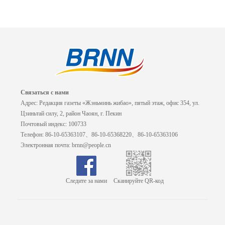
Связаться с нами
Адрес: Редакция газеты «Жэньминь жибао», пятый этаж, офис 354, ул.
Цзиньтай силу, 2, район Чаоян, г. Пекин
Почтовый индекс: 100733
Телефон: 86-10-65363107、86-10-65368220、86-10-65363106
Электронная почта: brnn@people.cn
Следите за нами
Сканируйте QR-код