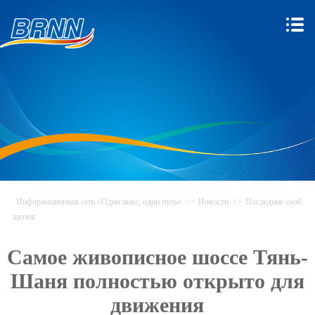
Информационная сеть «Один пояс, один путь»
>>
Новости
>>
Последние сооб
щения
Самое живописное шоссе Тянь-
Шаня полностью открыто для
движения