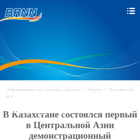
Информационная сеть «Один пояс, один путь»
>>
Новости
>>
Последние сооб
Информационная сеть «Один
щения
пояс, один путь»
В Казахстане состоялся первый
в Центральной Азии
демонстрационный