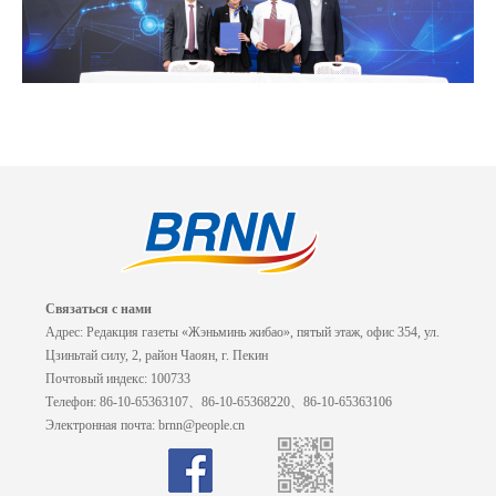
Связаться с нами
Адрес: Редакция газеты «Жэньминь жибао», пятый этаж, офис 354, ул.
Цзиньтай силу, 2, район Чаоян, г. Пекин
Почтовый индекс: 100733
Телефон: 86-10-65363107、86-10-65368220、86-10-65363106
Электронная почта: brnn@people.cn