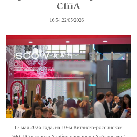
пояс, один путь»
США
16:54.22/05/2026
17 мая 2026 года, на 10-м Китайско-российском
ЭКСПО в городе Харбин провинции Хэйлунцзян /