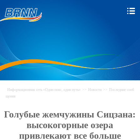
Информационная сеть «Один пояс, один путь»
>>
Новости
>>
Последние сооб
щения
Голубые жемчужины Сицзана:
высокогорные озера
привлекают все больше