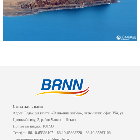
Связаться с нами
Адрес: Редакция газеты «Жэньминь жибао», пятый этаж, офис 354, ул.
Цзиньтай силу, 2, район Чаоян, г. Пекин
Почтовый индекс: 100733
Телефон: 86-10-65363107、86-10-65368220、86-10-65363106
Электронная почта: brnn@people.cn