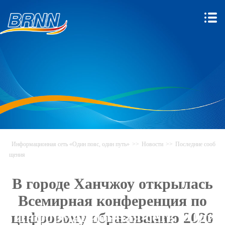
Информационная сеть «Один пояс, один путь»
>>
Новости
>>
Последние сооб
щения
В городе Ханчжоу открылась
Всемирная конференция по
Информационная сеть «Один
цифровому образованию 2026