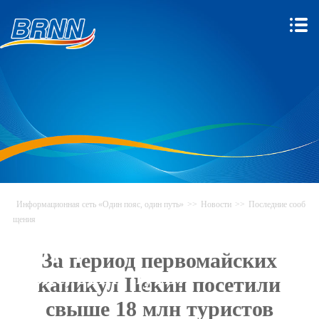
Информационная сеть «Один пояс, один путь»
>>
Новости
>>
Последние сооб
щения
Информационная сеть «Один
За период первомайских
пояс, один путь»
каникул Пекин посетили
свыше 18 млн туристов