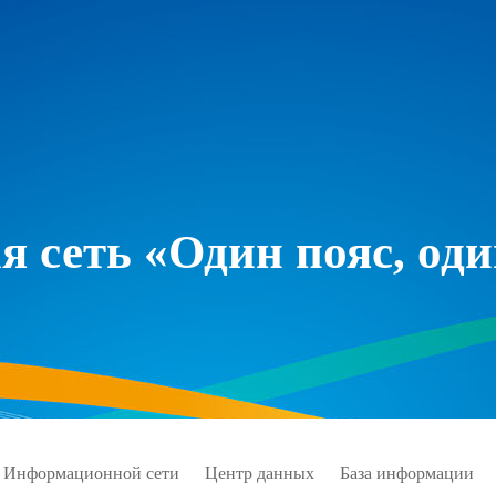
 сеть «Один пояс, оди
 Информационной сети
Центр данных
База информации