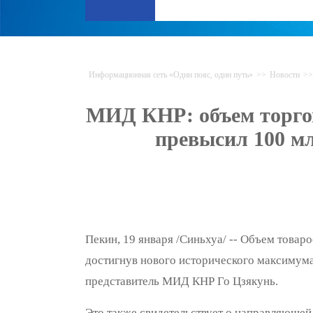
Информационная сеть «Один пояс, один путь»
>>
Новости
>>
МИД КНР: объем торго
превысил 100 м
Пекин, 19 января /Синьхуа/ -- Объем това
достигнув нового исторического максимума
представитель МИД КНР Го Цзякунь.
Это также свидетельствует о направляющей