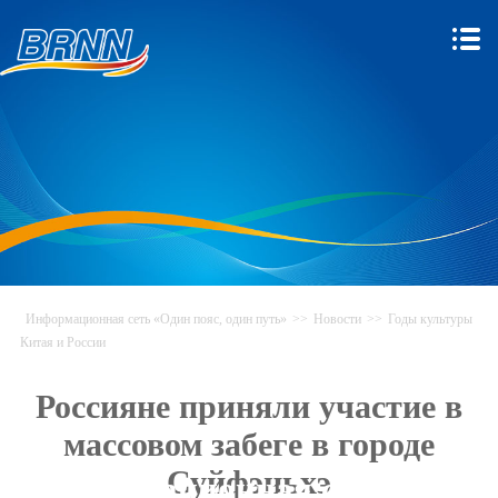
Информационная сеть «Один пояс, один путь»
>>
Новости
>>
Годы культуры
Китая и России
Россияне приняли участие в
массовом забеге в городе
Суйфэньхэ
Информационная сеть «Один