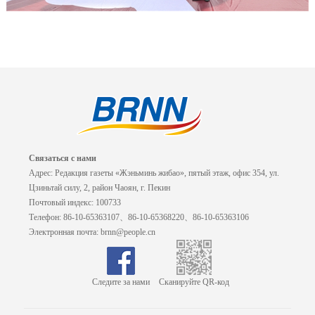
Связаться с нами
Адрес: Редакция газеты «Жэньминь жибао», пятый этаж, офис 354, ул.
Цзиньтай силу, 2, район Чаоян, г. Пекин
Почтовый индекс: 100733
Телефон: 86-10-65363107、86-10-65368220、86-10-65363106
Электронная почта: brnn@people.cn
Следите за нами
Сканируйте QR-код