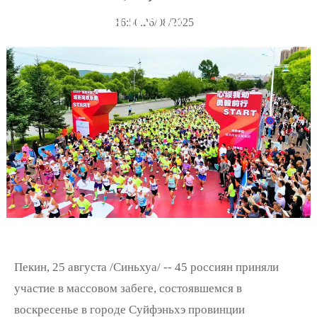
пояс, один путь»
16:50.26/08/2025
Пекин, 25 августа /Синьхуа/ -- 45 россиян приняли
участие в массовом забеге, состоявшемся в
воскресенье в городе Суйфэньхэ провинции