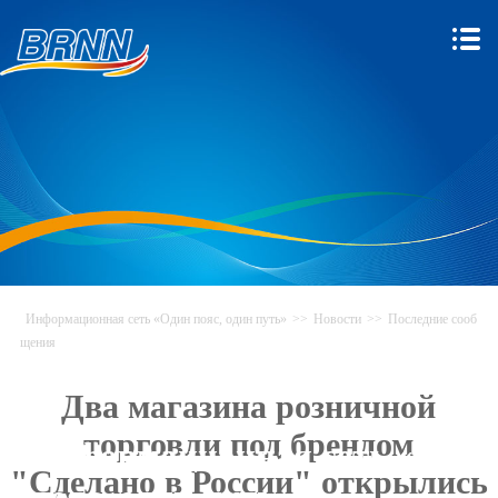
Информационная сеть «Один пояс, один путь»
>>
Новости
>>
Последние сооб
щения
Два магазина розничной
торговли под брендом
Информационная сеть «Один
"Сделано в России" открылись
пояс, один путь»