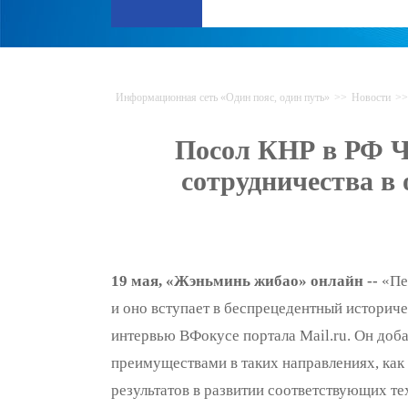
Информационная сеть «Один пояс, один путь»
>>
Новости
>>
Посол КНР в РФ Ч
сотрудничества в
19 мая, «Жэньминь жибао» онлайн --
«Пер
и оно вступает в беспрецедентный истори
интервью ВФокусе портала Mail.ru. Он доб
преимуществами в таких направлениях, как
результатов в развитии соответствующих т