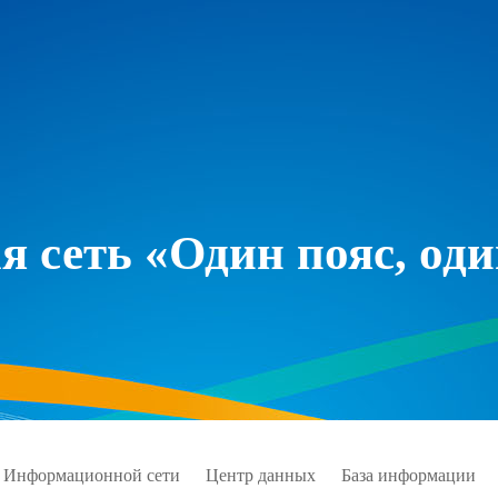
 сеть «Один пояс, оди
 Информационной сети
Центр данных
База информации