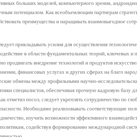
тивных больших моделей, компьютерного зрения, андроидно
ным потенциалом. Как всеобъемлющим партнерам стратегич
ействовать преимущества и наращивать взаимовыгодное сотр
ледует прикладывать усилия для осуществления технологиче
одействие в области фундаментальных теорий, ключевых и 
но продвигать внедрение технологий и продуктов искусстве
нении, финансовых услугах и других сферах на благо народ
ческие обмены между профильными научно-исследовательск
овки специалистов, обеспечивая прочную кадровую базу дл
как отметил посол, следует укреплять сотрудничество по гл
опасности. Необходимо реализовывать соответствующие пол
рудничество, изучить возможности эффективного взаимодей
о политикам, содействуя формированию международной сист
тивностью.