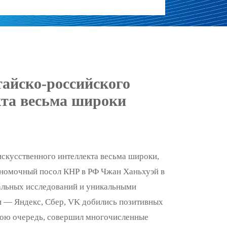
айско-российского
кта весьма широки
искусственного интеллекта весьма широки,
лномочный посол КНР в РФ Чжан Ханьхуэй в
тальных исследований и уникальными
и — Яндекс, Сбер, VK добились позитивных
свою очередь, совершил многочисленные