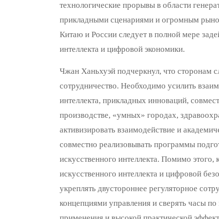
технологические прорывы в области генера
прикладными сценариями и огромным рыноч
Китаю и России следует в полной мере зад
интеллекта и цифровой экономики.
Чжан Ханьхуэй подчеркнул, что сторонам с
сотрудничество. Необходимо усилить взаим
интеллекта, прикладных инноваций, совмест
производстве, «умных» городах, здравоохра
активизировать взаимодействие и академи
совместно реализовывать программы подгот
искусственного интеллекта. Помимо этого, 
искусственного интеллекта и цифровой без
укреплять двустороннее регуляторное сот
концепциями управления и сверять часы п
применения и высокой практической эффек