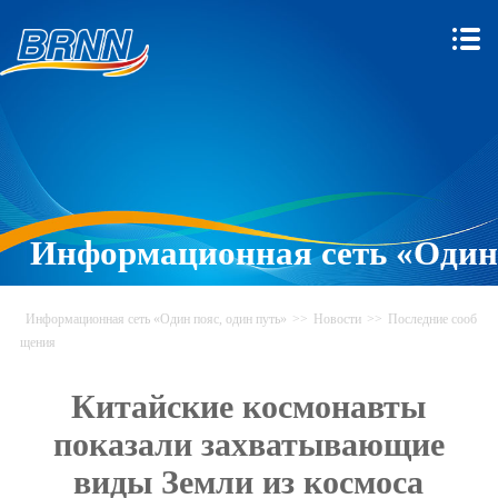
Информационная сеть «Один
пояс, один путь»
Информационная сеть «Один пояс, один путь»
>>
Новости
>>
Последние сооб
щения
Китайские космонавты
показали захватывающие
виды Земли из космоса