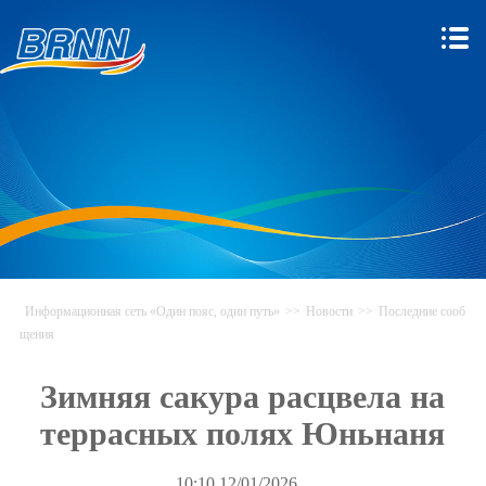
Информационная сеть «Один пояс, один путь»
>>
Новости
>>
Последние сооб
щения
Зимняя сакура расцвела на
террасных полях Юньнаня
10:10.12/01/2026