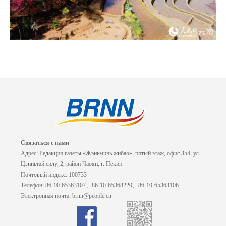
Связаться с нами
Адрес: Редакция газеты «Жэньминь жибао», пятый этаж, офис 354, ул.
Цзиньтай силу, 2, район Чаоян, г. Пекин
Почтовый индекс: 100733
Телефон: 86-10-65363107、86-10-65368220、86-10-65363106
Электронная почта: brnn@people.cn