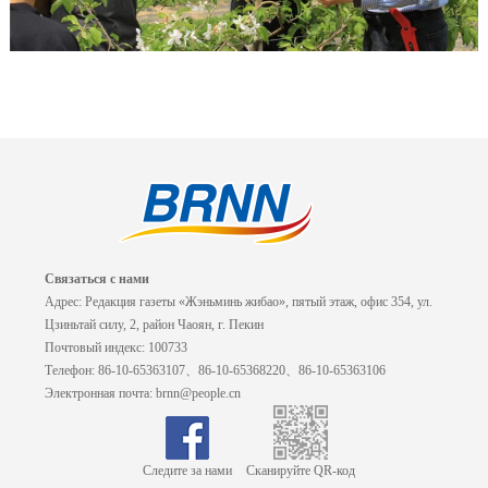
Связаться с нами
Адрес: Редакция газеты «Жэньминь жибао», пятый этаж, офис 354, ул.
Цзиньтай силу, 2, район Чаоян, г. Пекин
Почтовый индекс: 100733
Телефон: 86-10-65363107、86-10-65368220、86-10-65363106
Электронная почта: brnn@people.cn
Следите за нами
Сканируйте QR-код