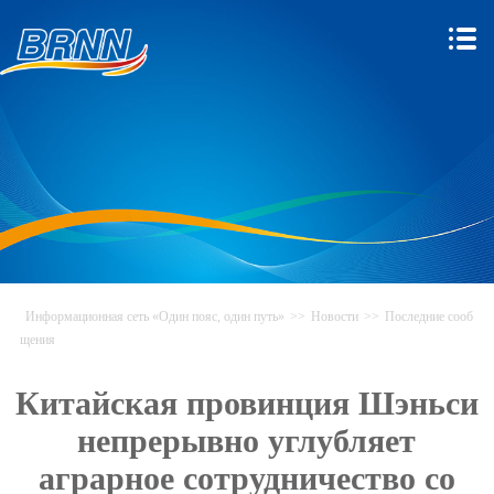
Информационная сеть «Один пояс, один путь»
>>
Новости
>>
Последние сооб
щения
Китайская провинция Шэньси
непрерывно углубляет
аграрное сотрудничество со