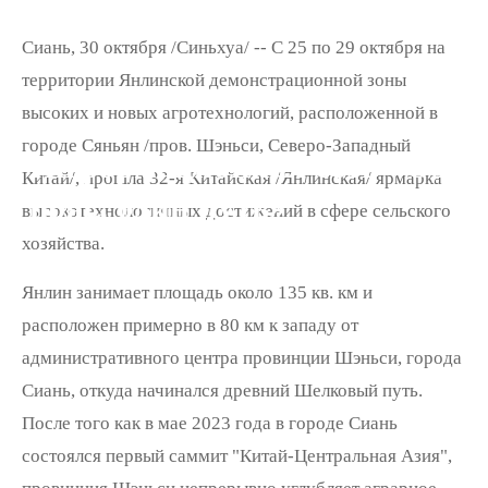
Сиань, 30 октября /Синьхуа/ -- C 25 по 29 октября на
территории Янлинской демонстрационной зоны
высоких и новых агротехнологий, расположенной в
городе Сяньян /пров. Шэньси, Северо-Западный
Информационная сеть «Один
Китай/, прошла 32-я Китайская /Янлинская/ ярмарка
пояс, один путь»
высокотехнологичных достижений в сфере сельского
хозяйства.
Янлин занимает площадь около 135 кв. км и
расположен примерно в 80 км к западу от
административного центра провинции Шэньси, города
Сиань, откуда начинался древний Шелковый путь.
После того как в мае 2023 года в городе Сиань
состоялся первый саммит "Китай-Центральная Азия",