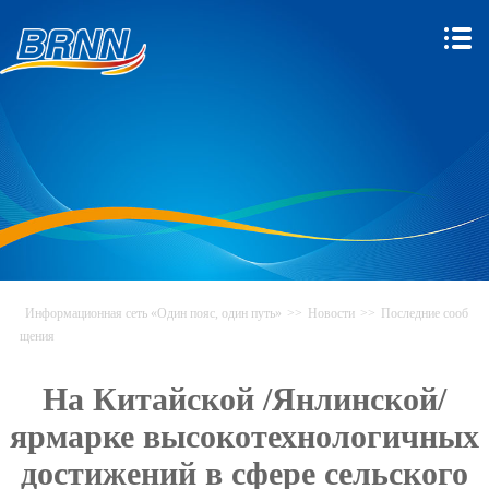
Информационная сеть «Один пояс, один путь»
>>
Новости
>>
Последние сооб
щения
На Китайской /Янлинской/
ярмарке высокотехнологичных
достижений в сфере сельского