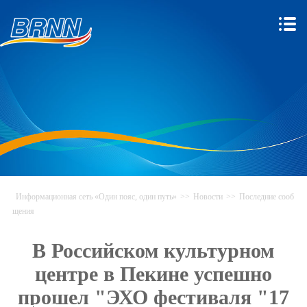
Информационная сеть «Один пояс, один путь»
>>
Новости
>>
Последние сооб
щения
В Российском культурном
центре в Пекине успешно
прошел "ЭХО фестиваля "17