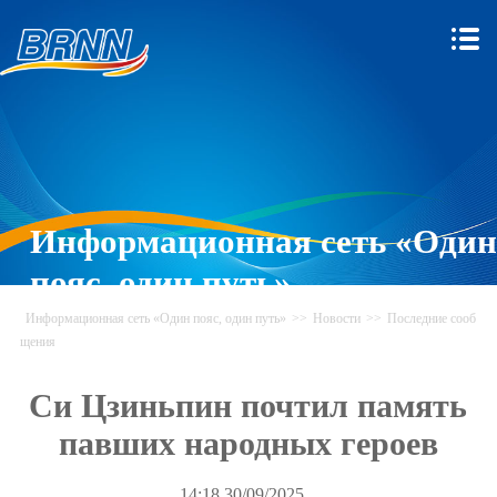
Информационная сеть «Один
пояс, один путь»
Информационная сеть «Один пояс, один путь»
>>
Новости
>>
Последние сооб
щения
Си Цзиньпин почтил память
павших народных героев
14:18.30/09/2025