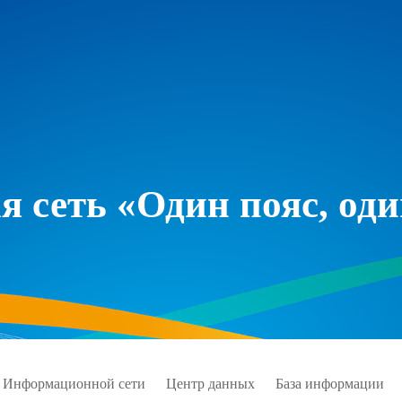
 сеть «Один пояс, оди
 Информационной сети
Центр данных
База информации