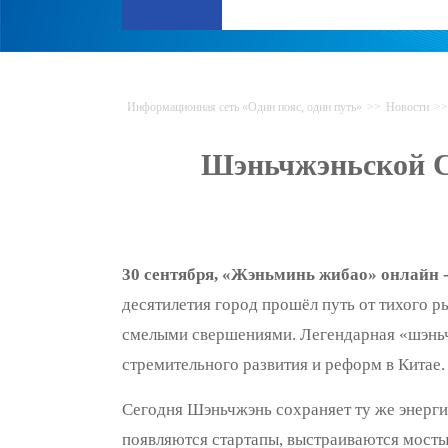
Информационная сеть «Один пояс, один путь»
>>
Новости
>>
Шэньчжэньской СЭ
30 сентября, «Жэньминь жибао» онлайн -
десятилетия город прошёл путь от тихого р
смелыми свершениями. Легендарная «шэньчж
стремительного развития и реформ в Китае.
Сегодня Шэньчжэнь сохраняет ту же энерги
появляются стартапы, выстраиваются мосты