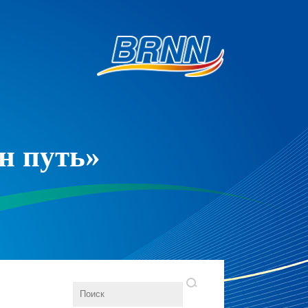
н путь»