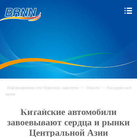
Информационная сеть «Один пояс, один путь»
>>
Новости
>>
Последние сооб
щения
Информационная сеть «Один
Китайские автомобили
пояс, один путь»
завоевывают сердца и рынки
Центральной Азии