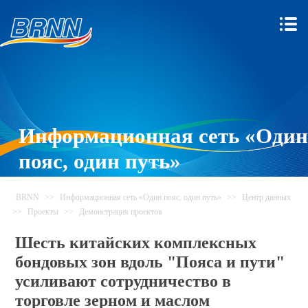
Информационная сеть «Один
пояс, один путь»
BRNN
>>
Информационная сеть «Один пояс, один путь»
>>
Центр данных
>>
Проекты
>>
Демонстрация проектов
Шесть китайских комплексных
бондовых зон вдоль "Пояса и пути"
усиливают сотрудничество в
торговле зерном и маслом