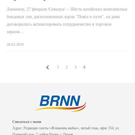
Ланьчжоу, 27 февраля /Синьхуа/ -- Шесть китайских комплексных
бондовых зон, расположенных вдоль "Пояса и пути", на днях
договорились активизировать сотрудничество в торговле
зерном…
28-02-2019
1
2
3
4
Связаться с нами
Адрес: Редакция газеты «Жэньминь жибао», пятый этаж, офис 354, ул.
Цзиньтай силу, 2, район Чаоян, г. Пекин